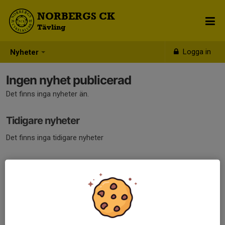
NORBERGS CK
Tävling
Logga in
Nyheter
Ingen nyhet publicerad
Det finns inga nyheter än.
Tidigare nyheter
Det finns inga tidigare nyheter