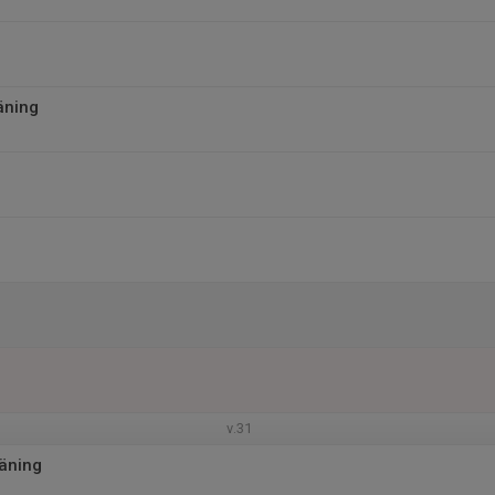
äning
v.31
äning