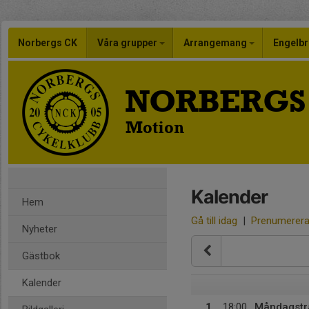
Norbergs CK
Våra grupper
Arrangemang
Engelbr
NORBERGS
Motion
Kalender
Hem
Gå till idag
|
Prenumerer
Nyheter
Gästbok
Kalender
1
18:00
Måndagstr