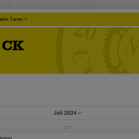
ekts Turen
 CK
a
Juli 2024
v.27
äning