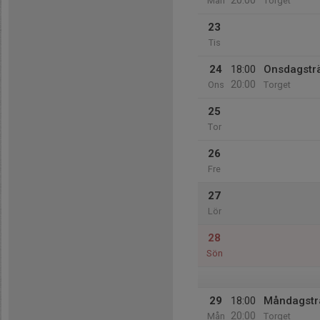
20:00
Mån
Torget
23
Tis
24
18:00
Onsdagstr
20:00
Ons
Torget
25
Tor
26
Fre
27
Lör
28
Sön
29
18:00
Måndagstr
20:00
Mån
Torget