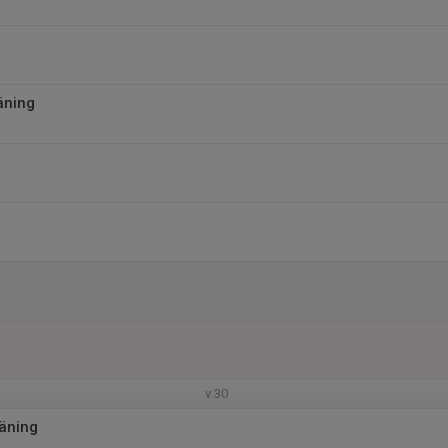
äning
v.30
äning