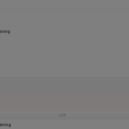
äning
v.29
äning