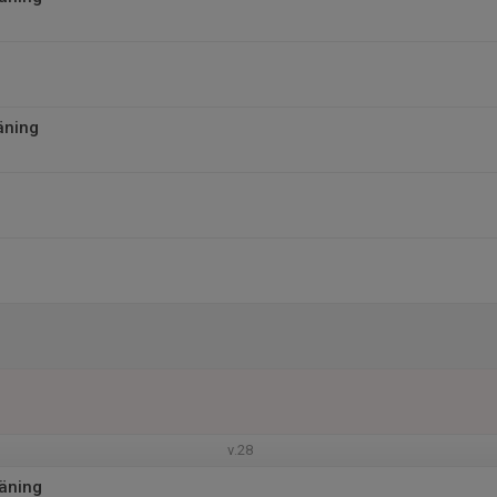
äning
v.28
äning