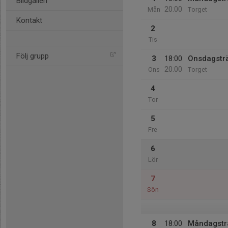
Bildgalleri
20:00
Mån
Torget
Kontakt
2
Tis
Följ grupp
3
18:00
Onsdagstr
20:00
Ons
Torget
4
Tor
5
Fre
6
Lör
7
Sön
8
18:00
Måndagstr