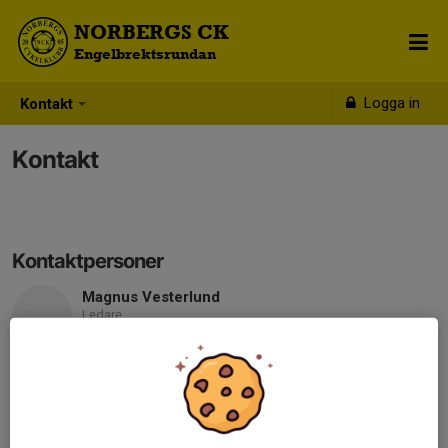
NORBERGS CK
Engelbrektsrundan
Logga in
Kontakt
Kontakt
Kontaktpersoner
Magnus Vesterlund
Ledare
070-610 05 19
magnus.vesterlund@hotmail.com