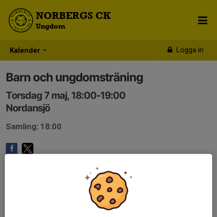
NORBERGS CK
Ungdom
Logga in
Kalender
Barn och ungdomsträning
Torsdag 7 maj, 18:00-19:00
Nordansjö
Samling: 18:00